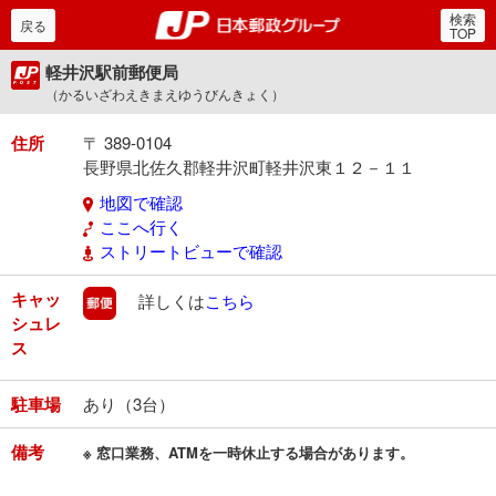
検索
郵便局・日本郵政グルー
戻る
TOP
軽井沢駅前郵便局
（かるいざわえきまえゆうびんきょく）
住所
〒 389-0104
長野県北佐久郡軽井沢町軽井沢東１２－１１
地図で確認
ここへ行く
ストリートビューで確認
キャッ
郵便
詳しくは
こちら
シュレ
ス
駐車場
あり（3台）
備考
※ 窓口業務、ATMを一時休止する場合があります。