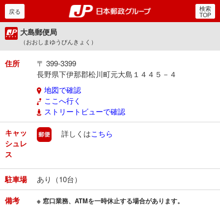
検索
郵便局・日本郵政グルー
戻る
TOP
大島郵便局
（おおしまゆうびんきょく）
住所
〒 399-3399
長野県下伊那郡松川町元大島１４４５－４
地図で確認
ここへ行く
ストリートビューで確認
キャッ
郵便
詳しくは
こちら
シュレ
ス
駐車場
あり（10台）
備考
※ 窓口業務、ATMを一時休止する場合があります。