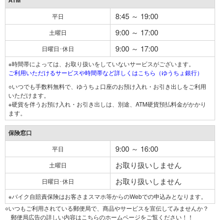
ATM
8:45 ～ 19:00
平日
9:00 ～ 17:00
土曜日
9:00 ～ 17:00
日曜日･休日
※時間帯によっては、お取り扱いをしていないサービスがございます。
ご利用いただけるサービスや時間帯など詳しくはこちら（ゆうちょ銀行）
○いつでも手数料無料で、ゆうちょ口座のお預け入れ・お引き出しをご利用
いただけます。
※硬貨を伴うお預け入れ・お引き出しは、別途、ATM硬貨預払料金がかかり
ます。
保険窓口
9:00 ～ 16:00
平日
お取り扱いしません
土曜日
お取り扱いしません
日曜日･休日
※バイク自賠責保険はお客さまスマホ等からのWebでの申込みとなります。
○いつもご利用されている郵便局で、商品やサービスを宣伝してみませんか？
郵便局広告の詳しい内容はこちらのホームページをご覧ください！！