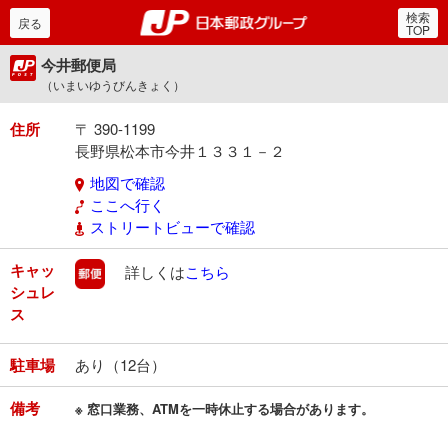
検索
郵便局・日本郵政グルー
戻る
TOP
今井郵便局
（いまいゆうびんきょく）
住所
〒 390-1199
長野県松本市今井１３３１－２
地図で確認
ここへ行く
ストリートビューで確認
キャッ
郵便
詳しくは
こちら
シュレ
ス
駐車場
あり（12台）
備考
※ 窓口業務、ATMを一時休止する場合があります。