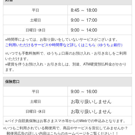
ATM
8:45 ～ 18:00
平日
9:00 ～ 17:00
土曜日
9:00 ～ 14:00
日曜日･休日
※時間帯によっては、お取り扱いをしていないサービスがございます。
ご利用いただけるサービスや時間帯など詳しくはこちら（ゆうちょ銀行）
○いつでも手数料無料で、ゆうちょ口座のお預け入れ・お引き出しをご利用
いただけます。
※硬貨を伴うお預け入れ・お引き出しは、別途、ATM硬貨預払料金がかかり
ます。
保険窓口
9:00 ～ 16:00
平日
お取り扱いしません
土曜日
お取り扱いしません
日曜日･休日
※バイク自賠責保険はお客さまスマホ等からのWebでの申込みとなります。
○いつもご利用されている郵便局で、商品やサービスを宣伝してみませんか？
郵便局広告の詳しい内容はこちらのホームページをご覧ください！！