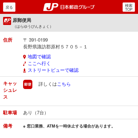
検索
郵便局・日本郵政グルー
戻る
TOP
原郵便局
（はらゆうびんきょく）
住所
〒 391-0199
長野県諏訪郡原村５７０５－１
地図で確認
ここへ行く
ストリートビューで確認
キャッ
郵便
詳しくは
こちら
シュレ
ス
駐車場
あり（7台）
備考
※ 窓口業務、ATMを一時休止する場合があります。