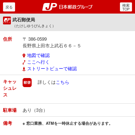
検索
郵便局・日本郵政グルー
戻る
TOP
武石郵便局
（たけしゆうびんきょく）
住所
〒 386-0599
長野県上田市上武石６６－５
地図で確認
ここへ行く
ストリートビューで確認
キャッ
郵便
詳しくは
こちら
シュレ
ス
駐車場
あり（3台）
備考
※ 窓口業務、ATMを一時休止する場合があります。