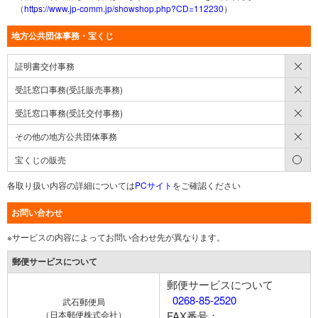
（
https://www.jp-comm.jp/showshop.php?CD=112230
）
地方公共団体事務・宝くじ
×
証明書交付事務
×
受託窓口事務(受託販売事務)
×
受託窓口事務(受託交付事務)
×
その他の地方公共団体事務
○
宝くじの販売
各取り扱い内容の詳細については
PCサイト
をご確認ください
お問い合わせ
※サービスの内容によってお問い合わせ先が異なります。
郵便サービスについて
郵便サービスについて
0268-85-2520
武石郵便局
（日本郵便株式会社）
FAX番号：