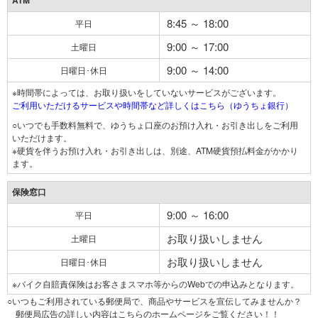
ATM
8:45 ～ 18:00
平日
9:00 ～ 17:00
土曜日
9:00 ～ 14:00
日曜日･休日
※時間帯によっては、お取り扱いをしていないサービスがございます。
ご利用いただけるサービスや時間帯など詳しくはこちら（ゆうちょ銀行）
○いつでも手数料無料で、ゆうちょ口座のお預け入れ・お引き出しをご利用
いただけます。
※硬貨を伴うお預け入れ・お引き出しは、別途、ATM硬貨預払料金がかかり
ます。
保険窓口
9:00 ～ 16:00
平日
お取り扱いしません
土曜日
お取り扱いしません
日曜日･休日
※バイク自賠責保険はお客さまスマホ等からのWebでの申込みとなります。
○いつもご利用されている郵便局で、商品やサービスを宣伝してみませんか？
郵便局広告の詳しい内容はこちらのホームページをご覧ください！！