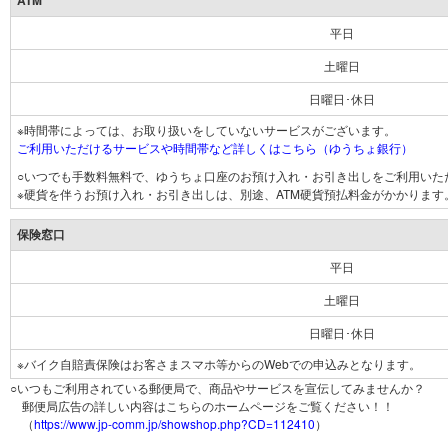
ATM
平日
土曜日
日曜日･休日
※時間帯によっては、お取り扱いをしていないサービスがございます。
ご利用いただけるサービスや時間帯など詳しくはこちら（ゆうちょ銀行）
○いつでも手数料無料で、ゆうちょ口座のお預け入れ・お引き出しをご利用いた
※硬貨を伴うお預け入れ・お引き出しは、別途、ATM硬貨預払料金がかかります
保険窓口
平日
土曜日
日曜日･休日
※バイク自賠責保険はお客さまスマホ等からのWebでの申込みとなります。
○いつもご利用されている郵便局で、商品やサービスを宣伝してみませんか？
郵便局広告の詳しい内容はこちらのホームページをご覧ください！！
（
https://www.jp-comm.jp/showshop.php?CD=112410
）