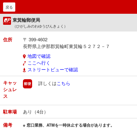
戻る
東箕輪郵便局
（ひがしみのわゆうびんきょく）
住所
〒 399-4602
長野県上伊那郡箕輪町東箕輪５２７２－７
地図で確認
ここへ行く
ストリートビューで確認
キャッ
郵便
詳しくは
こちら
シュレ
ス
駐車場
あり（4台）
備考
※ 窓口業務、ATMを一時休止する場合があります。