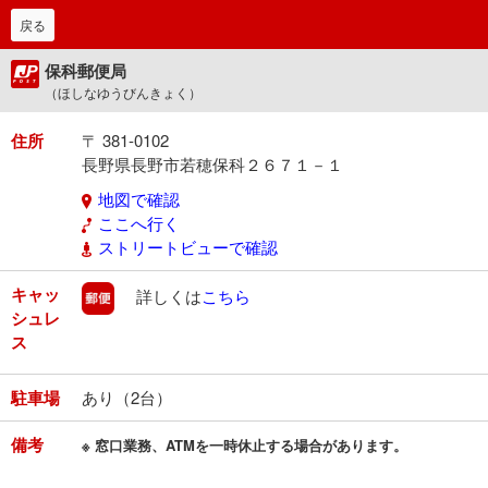
戻る
保科郵便局
（ほしなゆうびんきょく）
住所
〒 381-0102
長野県長野市若穂保科２６７１－１
地図で確認
ここへ行く
ストリートビューで確認
キャッ
郵便
詳しくは
こちら
シュレ
ス
駐車場
あり（2台）
備考
※ 窓口業務、ATMを一時休止する場合があります。