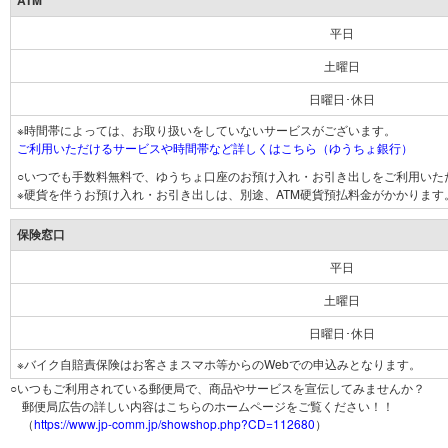
ATM
平日
土曜日
日曜日･休日
※時間帯によっては、お取り扱いをしていないサービスがございます。
ご利用いただけるサービスや時間帯など詳しくはこちら（ゆうちょ銀行）
○いつでも手数料無料で、ゆうちょ口座のお預け入れ・お引き出しをご利用いた
※硬貨を伴うお預け入れ・お引き出しは、別途、ATM硬貨預払料金がかかります
保険窓口
平日
土曜日
日曜日･休日
※バイク自賠責保険はお客さまスマホ等からのWebでの申込みとなります。
○いつもご利用されている郵便局で、商品やサービスを宣伝してみませんか？
郵便局広告の詳しい内容はこちらのホームページをご覧ください！！
（
https://www.jp-comm.jp/showshop.php?CD=112680
）