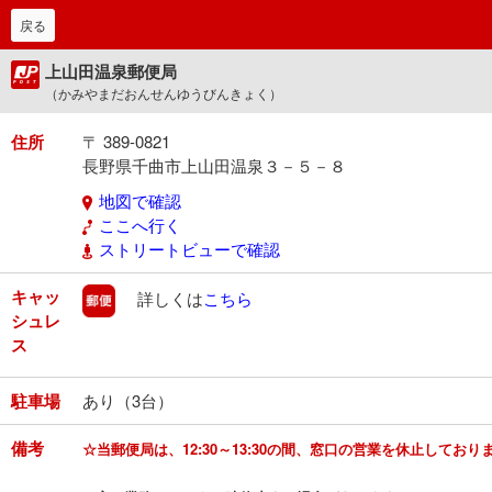
戻る
上山田温泉郵便局
（かみやまだおんせんゆうびんきょく）
住所
〒 389-0821
長野県千曲市上山田温泉３－５－８
地図で確認
ここへ行く
ストリートビューで確認
キャッ
郵便
詳しくは
こちら
シュレ
ス
駐車場
あり（3台）
備考
☆当郵便局は、12:30～13:30の間、窓口の営業を休止してお