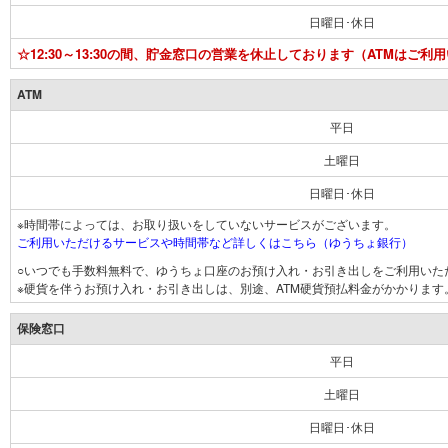
日曜日･休日
☆12:30～13:30の間、貯金窓口の営業を休止しております（ATMはご利
ATM
平日
土曜日
日曜日･休日
※時間帯によっては、お取り扱いをしていないサービスがございます。
ご利用いただけるサービスや時間帯など詳しくはこちら（ゆうちょ銀行）
○いつでも手数料無料で、ゆうちょ口座のお預け入れ・お引き出しをご利用いた
※硬貨を伴うお預け入れ・お引き出しは、別途、ATM硬貨預払料金がかかります
保険窓口
平日
土曜日
日曜日･休日