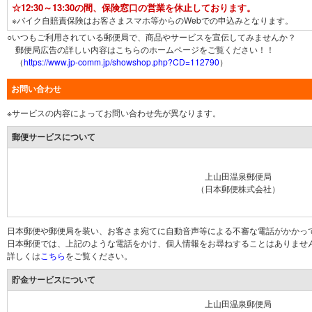
☆12:30～13:30の間、保険窓口の営業を休止しております。
※バイク自賠責保険はお客さまスマホ等からのWebでの申込みとなります。
○いつもご利用されている郵便局で、商品やサービスを宣伝してみませんか？
郵便局広告の詳しい内容はこちらのホームページをご覧ください！！
（
https://www.jp-comm.jp/showshop.php?CD=112790
）
お問い合わせ
※サービスの内容によってお問い合わせ先が異なります。
郵便サービスについて
上山田温泉郵便局
（日本郵便株式会社）
日本郵便や郵便局を装い、お客さま宛てに自動音声等による不審な電話がかかっ
日本郵便では、上記のような電話をかけ、個人情報をお尋ねすることはありませ
詳しくは
こちら
をご覧ください。
貯金サービスについて
上山田温泉郵便局