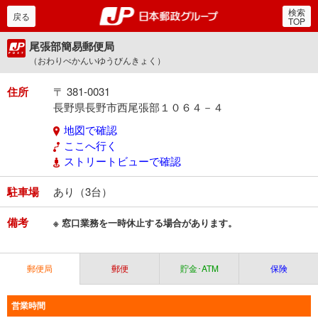
検索
郵便局・日本郵政グルー
戻る
TOP
尾張部簡易郵便局
（おわりべかんいゆうびんきょく）
住所
〒 381-0031
長野県長野市西尾張部１０６４－４
地図で確認
ここへ行く
ストリートビューで確認
駐車場
あり（3台）
備考
※ 窓口業務を一時休止する場合があります。
郵便局
郵便
貯金･ATM
保険
営業時間