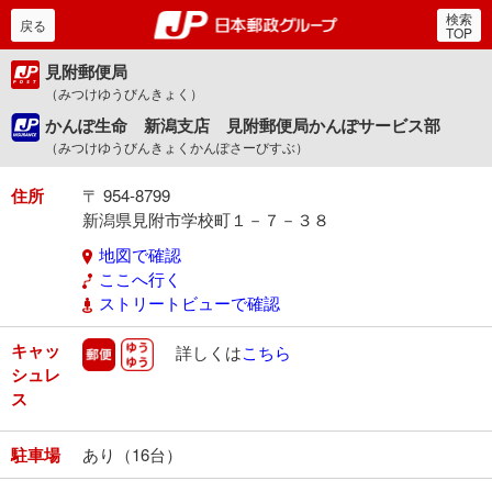
検索
郵便局・日本郵政グルー
戻る
TOP
見附郵便局
（みつけゆうびんきょく）
かんぽ生命 新潟支店 見附郵便局かんぽサービス部
（みつけゆうびんきょくかんぽさーびすぶ）
住所
〒 954-8799
新潟県見附市学校町１－７－３８
地図で確認
ここへ行く
ストリートビューで確認
キャッ
郵便
ゆうゆう
詳しくは
こちら
シュレ
ス
駐車場
あり（16台）