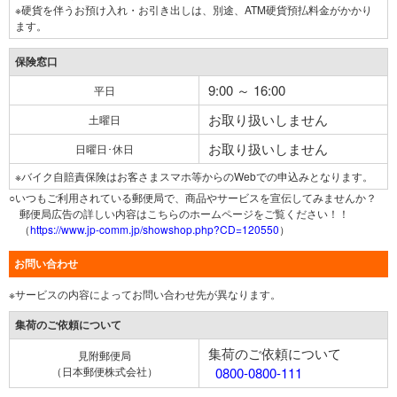
※硬貨を伴うお預け入れ・お引き出しは、別途、ATM硬貨預払料金がかかり
ます。
保険窓口
9:00 ～ 16:00
平日
お取り扱いしません
土曜日
お取り扱いしません
日曜日･休日
※バイク自賠責保険はお客さまスマホ等からのWebでの申込みとなります。
○いつもご利用されている郵便局で、商品やサービスを宣伝してみませんか？
郵便局広告の詳しい内容はこちらのホームページをご覧ください！！
（
https://www.jp-comm.jp/showshop.php?CD=120550
）
お問い合わせ
※サービスの内容によってお問い合わせ先が異なります。
集荷のご依頼について
集荷のご依頼について
見附郵便局
（日本郵便株式会社）
0800-0800-111