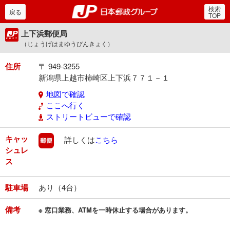
検索
郵便局・日本郵政グルー
戻る
TOP
上下浜郵便局
（じょうげはまゆうびんきょく）
住所
〒 949-3255
新潟県上越市柿崎区上下浜７７１－１
地図で確認
ここへ行く
ストリートビューで確認
キャッ
郵便
詳しくは
こちら
シュレ
ス
駐車場
あり（4台）
備考
※ 窓口業務、ATMを一時休止する場合があります。