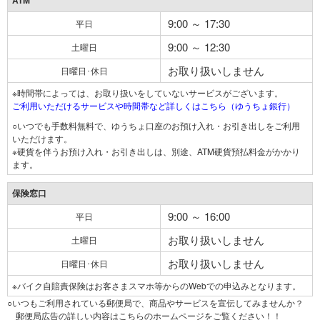
ATM
9:00 ～ 17:30
平日
9:00 ～ 12:30
土曜日
お取り扱いしません
日曜日･休日
※時間帯によっては、お取り扱いをしていないサービスがございます。
ご利用いただけるサービスや時間帯など詳しくはこちら（ゆうちょ銀行）
○いつでも手数料無料で、ゆうちょ口座のお預け入れ・お引き出しをご利用
いただけます。
※硬貨を伴うお預け入れ・お引き出しは、別途、ATM硬貨預払料金がかかり
ます。
保険窓口
9:00 ～ 16:00
平日
お取り扱いしません
土曜日
お取り扱いしません
日曜日･休日
※バイク自賠責保険はお客さまスマホ等からのWebでの申込みとなります。
○いつもご利用されている郵便局で、商品やサービスを宣伝してみませんか？
郵便局広告の詳しい内容はこちらのホームページをご覧ください！！