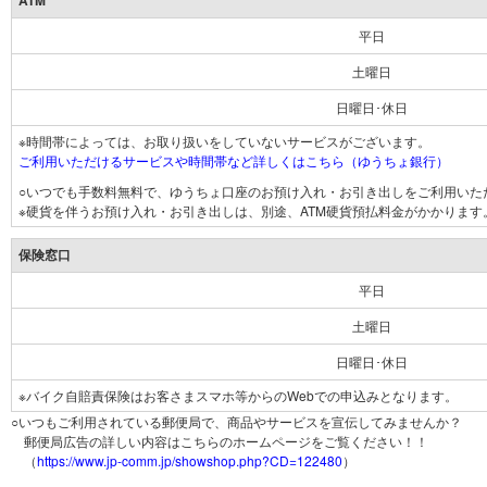
ATM
平日
土曜日
日曜日･休日
※時間帯によっては、お取り扱いをしていないサービスがございます。
ご利用いただけるサービスや時間帯など詳しくはこちら（ゆうちょ銀行）
○いつでも手数料無料で、ゆうちょ口座のお預け入れ・お引き出しをご利用いた
※硬貨を伴うお預け入れ・お引き出しは、別途、ATM硬貨預払料金がかかります
保険窓口
平日
土曜日
日曜日･休日
※バイク自賠責保険はお客さまスマホ等からのWebでの申込みとなります。
○いつもご利用されている郵便局で、商品やサービスを宣伝してみませんか？
郵便局広告の詳しい内容はこちらのホームページをご覧ください！！
（
https://www.jp-comm.jp/showshop.php?CD=122480
）