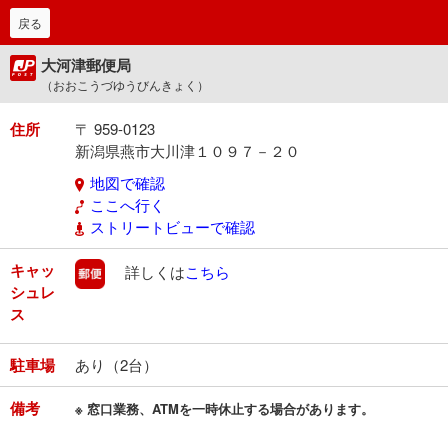
戻る
大河津郵便局
（おおこうづゆうびんきょく）
住所
〒 959-0123
新潟県燕市大川津１０９７－２０
地図で確認
ここへ行く
ストリートビューで確認
キャッ
郵便
詳しくは
こちら
シュレ
ス
駐車場
あり（2台）
備考
※ 窓口業務、ATMを一時休止する場合があります。