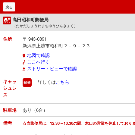
戻る
高田昭和町郵便局
（たかだしょうわまちゆうびんきょく）
住所
〒 943-0891
新潟県上越市昭和町２－９－２３
地図で確認
ここへ行く
ストリートビューで確認
キャッ
郵便
詳しくは
こちら
シュレ
ス
駐車場
あり（6台）
備考
☆当郵便局は、12:30～13:30の間、窓口の営業を休止してお