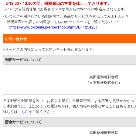
☆12:30～13:30の間、保険窓口の営業を休止しております。
※バイク自賠責保険はお客さまスマホ等からのWebでの申込みとなります。
○いつもご利用されている郵便局で、商品やサービスを宣伝してみませんか？
郵便局広告の詳しい内容はこちらのホームページをご覧ください！！
（
https://www.jp-comm.jp/showshop.php?CD=125420
）
お問い合わせ
※サービスの内容によってお問い合わせ先が異なります。
郵便サービスについて
高田昭和町郵便局
（日本郵便株式会社）
日本郵便や郵便局を装い、お客さま宛てに自動音声等による不審な電話がかかっ
日本郵便では、上記のような電話をかけ、個人情報をお尋ねすることはありませ
詳しくは
こちら
をご覧ください。
貯金サービスについて
高田昭和町郵便局