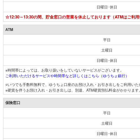
日曜日･休日
☆12:30～13:30の間、貯金窓口の営業を休止しております（ATMはご利
ATM
平日
土曜日
日曜日･休日
※時間帯によっては、お取り扱いをしていないサービスがございます。
ご利用いただけるサービスや時間帯など詳しくはこちら（ゆうちょ銀行）
○いつでも手数料無料で、ゆうちょ口座のお預け入れ・お引き出しをご利用いた
※硬貨を伴うお預け入れ・お引き出しは、別途、ATM硬貨預払料金がかかります
保険窓口
平日
土曜日
日曜日･休日