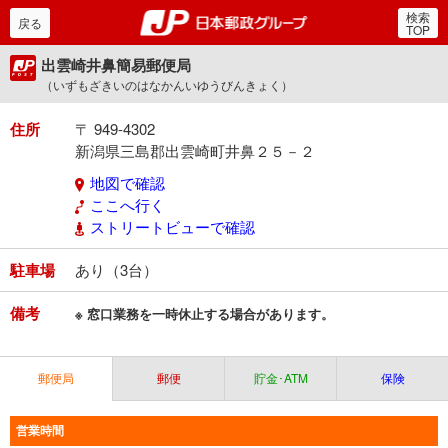
検索
郵便局・日本郵政グルー
戻る
TOP
出雲崎井鼻簡易郵便局
（いずもざきいのはなかんいゆうびんきょく）
住所
〒 949-4302
新潟県三島郡出雲崎町井鼻２５－２
地図で確認
ここへ行く
ストリートビューで確認
駐車場
あり（3台）
備考
※ 窓口業務を一時休止する場合があります。
郵便局
郵便
貯金･ATM
保険
営業時間