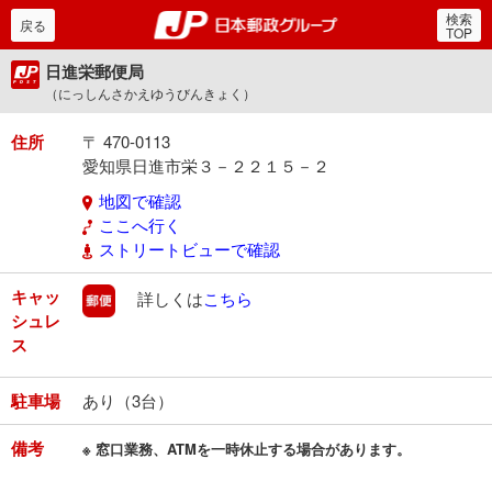
検索
郵便局・日本郵政グルー
戻る
TOP
日進栄郵便局
（にっしんさかえゆうびんきょく）
住所
〒 470-0113
愛知県日進市栄３－２２１５－２
地図で確認
ここへ行く
ストリートビューで確認
キャッ
郵便
詳しくは
こちら
シュレ
ス
駐車場
あり（3台）
備考
※ 窓口業務、ATMを一時休止する場合があります。