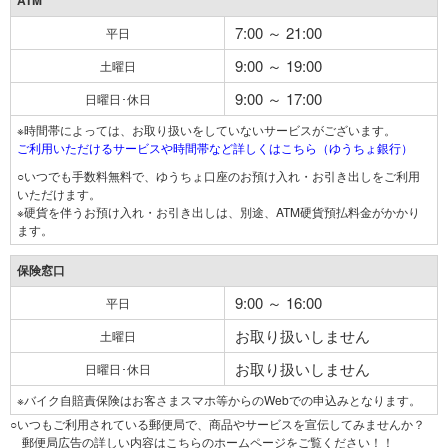
ATM
7:00 ～ 21:00
平日
9:00 ～ 19:00
土曜日
9:00 ～ 17:00
日曜日･休日
※時間帯によっては、お取り扱いをしていないサービスがございます。
ご利用いただけるサービスや時間帯など詳しくはこちら（ゆうちょ銀行）
○いつでも手数料無料で、ゆうちょ口座のお預け入れ・お引き出しをご利用
いただけます。
※硬貨を伴うお預け入れ・お引き出しは、別途、ATM硬貨預払料金がかかり
ます。
保険窓口
9:00 ～ 16:00
平日
お取り扱いしません
土曜日
お取り扱いしません
日曜日･休日
※バイク自賠責保険はお客さまスマホ等からのWebでの申込みとなります。
○いつもご利用されている郵便局で、商品やサービスを宣伝してみませんか？
郵便局広告の詳しい内容はこちらのホームページをご覧ください！！