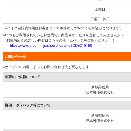
土曜日
日曜日･休日
※バイク自賠責保険はお客さまスマホ等からのWebでの申込みとなります。
○いつもご利用されている郵便局で、商品やサービスを宣伝してみませんか？
郵便局広告の詳しい内容はこちらのホームページをご覧ください！！
（
https://www.jp-comm.jp/showshop.php?CD=210150
）
お問い合わせ
※サービスの内容によってお問い合わせ先が異なります。
集荷のご依頼について
新城郵便局
（日本郵便株式会社）
郵便・ゆうパック等について
新城郵便局
（日本郵便株式会社）