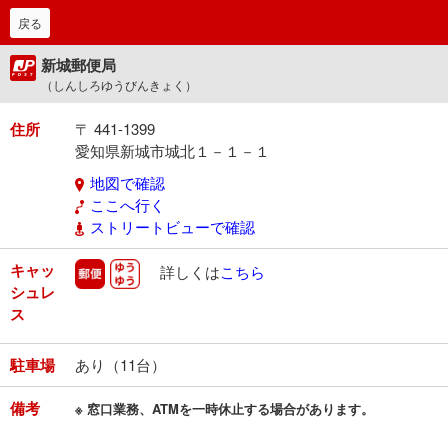
戻る
新城郵便局
（しんしろゆうびんきょく）
住所
〒 441-1399
愛知県新城市城北１－１－１
地図で確認
ここへ行く
ストリートビューで確認
キャッ
郵便
ゆうゆう
詳しくは
こちら
シュレ
ス
駐車場
あり（11台）
備考
※ 窓口業務、ATMを一時休止する場合があります。