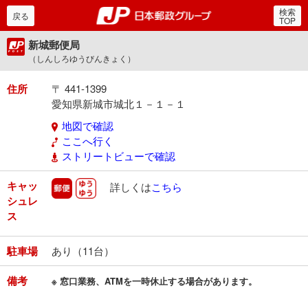
検索
郵便局・日本郵政グルー
戻る
TOP
新城郵便局
（しんしろゆうびんきょく）
住所
〒 441-1399
愛知県新城市城北１－１－１
地図で確認
ここへ行く
ストリートビューで確認
キャッ
郵便
ゆうゆう
詳しくは
こちら
シュレ
ス
駐車場
あり（11台）
備考
※ 窓口業務、ATMを一時休止する場合があります。