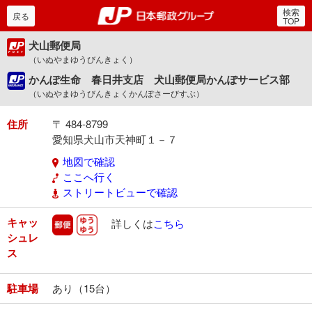
検索
郵便局・日本郵政グルー
戻る
TOP
犬山郵便局
（いぬやまゆうびんきょく）
かんぽ生命 春日井支店 犬山郵便局かんぽサービス部
（いぬやまゆうびんきょくかんぽさーびすぶ）
住所
〒 484-8799
愛知県犬山市天神町１－７
地図で確認
ここへ行く
ストリートビューで確認
キャッ
郵便
ゆうゆう
詳しくは
こちら
シュレ
ス
駐車場
あり（15台）