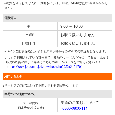
※硬貨を伴うお預け入れ・お引き出しは、別途、ATM硬貨預払料金がかかり
ます。
保険窓口
9:00 ～ 16:00
平日
お取り扱いしません
土曜日
お取り扱いしません
日曜日･休日
※バイク自賠責保険はお客さまスマホ等からのWebでの申込みとなります。
○いつもご利用されている郵便局で、商品やサービスを宣伝してみませんか？
郵便局広告の詳しい内容はこちらのホームページをご覧ください！！
（
https://www.jp-comm.jp/showshop.php?CD=210170
）
お問い合わせ
※サービスの内容によってお問い合わせ先が異なります。
集荷のご依頼について
集荷のご依頼について
犬山郵便局
（日本郵便株式会社）
0800-0800-111