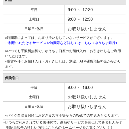
ATM
9:00 ～ 17:30
平日
9:00 ～ 12:30
土曜日
お取り扱いしません
日曜日･休日
※時間帯によっては、お取り扱いをしていないサービスがございます。
ご利用いただけるサービスや時間帯など詳しくはこちら（ゆうちょ銀行）
○いつでも手数料無料で、ゆうちょ口座のお預け入れ・お引き出しをご利用
いただけます。
※硬貨を伴うお預け入れ・お引き出しは、別途、ATM硬貨預払料金がかかり
ます。
保険窓口
9:00 ～ 16:00
平日
お取り扱いしません
土曜日
お取り扱いしません
日曜日･休日
※バイク自賠責保険はお客さまスマホ等からのWebでの申込みとなります。
○いつもご利用されている郵便局で、商品やサービスを宣伝してみませんか？
郵便局広告の詳しい内容はこちらのホームページをご覧ください！！