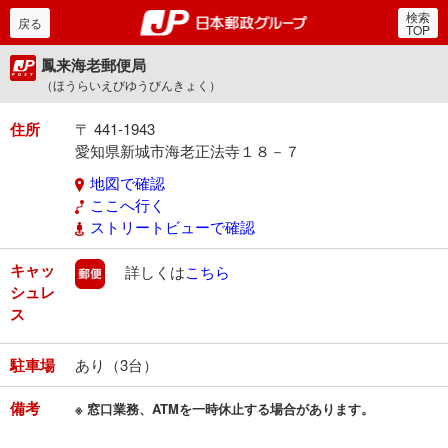
検索
郵便局・日本郵政グルー
戻る
TOP
鳳来海老郵便局
（ほうらいえびゆうびんきょく）
住所
〒 441-1943
愛知県新城市海老正法寺１８－７
地図で確認
ここへ行く
ストリートビューで確認
キャッ
郵便
詳しくは
こちら
シュレ
ス
駐車場
あり（3台）
備考
※ 窓口業務、ATMを一時休止する場合があります。