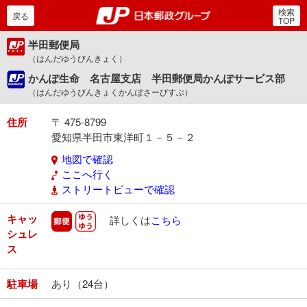
検索
郵便局・日本郵政グルー
戻る
TOP
半田郵便局
（はんだゆうびんきょく）
かんぽ生命 名古屋支店 半田郵便局かんぽサービス部
（はんだゆうびんきょくかんぽさーびすぶ）
住所
〒 475-8799
愛知県半田市東洋町１－５－２
地図で確認
ここへ行く
ストリートビューで確認
キャッ
郵便
ゆうゆう
詳しくは
こちら
シュレ
ス
駐車場
あり（24台）