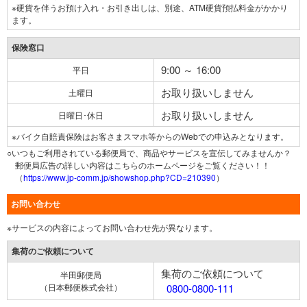
※硬貨を伴うお預け入れ・お引き出しは、別途、ATM硬貨預払料金がかかり
ます。
保険窓口
9:00 ～ 16:00
平日
お取り扱いしません
土曜日
お取り扱いしません
日曜日･休日
※バイク自賠責保険はお客さまスマホ等からのWebでの申込みとなります。
○いつもご利用されている郵便局で、商品やサービスを宣伝してみませんか？
郵便局広告の詳しい内容はこちらのホームページをご覧ください！！
（
https://www.jp-comm.jp/showshop.php?CD=210390
）
お問い合わせ
※サービスの内容によってお問い合わせ先が異なります。
集荷のご依頼について
集荷のご依頼について
半田郵便局
（日本郵便株式会社）
0800-0800-111