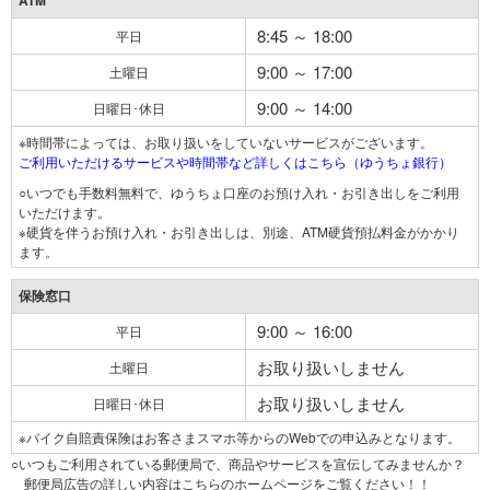
ATM
8:45 ～ 18:00
平日
9:00 ～ 17:00
土曜日
9:00 ～ 14:00
日曜日･休日
※時間帯によっては、お取り扱いをしていないサービスがございます。
ご利用いただけるサービスや時間帯など詳しくはこちら（ゆうちょ銀行）
○いつでも手数料無料で、ゆうちょ口座のお預け入れ・お引き出しをご利用
いただけます。
※硬貨を伴うお預け入れ・お引き出しは、別途、ATM硬貨預払料金がかかり
ます。
保険窓口
9:00 ～ 16:00
平日
お取り扱いしません
土曜日
お取り扱いしません
日曜日･休日
※バイク自賠責保険はお客さまスマホ等からのWebでの申込みとなります。
○いつもご利用されている郵便局で、商品やサービスを宣伝してみませんか？
郵便局広告の詳しい内容はこちらのホームページをご覧ください！！