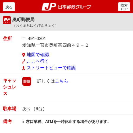
検索
郵便局・日本郵政グルー
戻る
TOP
奥町郵便局
（おくまちゆうびんきょく）
住所
〒 491-0201
愛知県一宮市奥町甚四前４９－２
地図で確認
ここへ行く
ストリートビューで確認
キャッ
郵便
詳しくは
こちら
シュレ
ス
駐車場
あり（6台）
備考
※ 窓口業務、ATMを一時休止する場合があります。