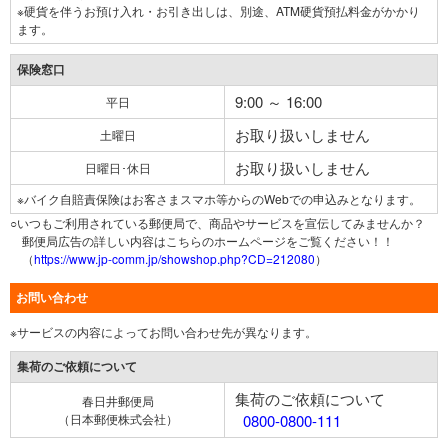
※硬貨を伴うお預け入れ・お引き出しは、別途、ATM硬貨預払料金がかかり
ます。
保険窓口
9:00 ～ 16:00
平日
お取り扱いしません
土曜日
お取り扱いしません
日曜日･休日
※バイク自賠責保険はお客さまスマホ等からのWebでの申込みとなります。
○いつもご利用されている郵便局で、商品やサービスを宣伝してみませんか？
郵便局広告の詳しい内容はこちらのホームページをご覧ください！！
（
https://www.jp-comm.jp/showshop.php?CD=212080
）
お問い合わせ
※サービスの内容によってお問い合わせ先が異なります。
集荷のご依頼について
集荷のご依頼について
春日井郵便局
（日本郵便株式会社）
0800-0800-111