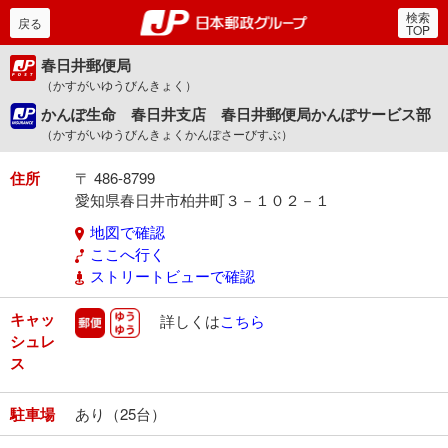
検索
郵便局・日本郵政グルー
戻る
TOP
春日井郵便局
（かすがいゆうびんきょく）
かんぽ生命 春日井支店 春日井郵便局かんぽサービス部
（かすがいゆうびんきょくかんぽさーびすぶ）
住所
〒 486-8799
愛知県春日井市柏井町３－１０２－１
地図で確認
ここへ行く
ストリートビューで確認
キャッ
郵便
ゆうゆう
詳しくは
こちら
シュレ
ス
駐車場
あり（25台）