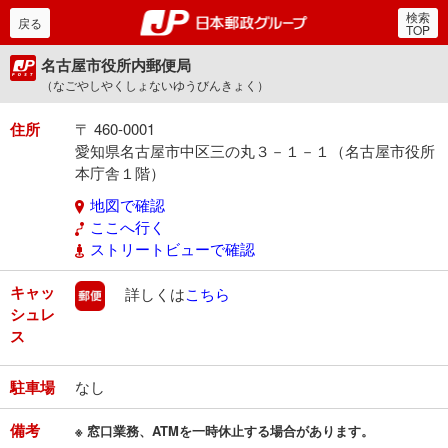
検索
郵便局・日本郵政グルー
戻る
TOP
名古屋市役所内郵便局
（なごやしやくしょないゆうびんきょく）
住所
〒 460-0001
愛知県名古屋市中区三の丸３－１－１（名古屋市役所
本庁舎１階）
地図で確認
ここへ行く
ストリートビューで確認
キャッ
郵便
詳しくは
こちら
シュレ
ス
駐車場
なし
備考
※ 窓口業務、ATMを一時休止する場合があります。