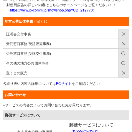
郵便局広告の詳しい内容はこちらのホームページをご覧ください！！
（
https://www.jp-comm.jp/showshop.php?CD=212770
）
地方公共団体事務・宝くじ
×
証明書交付事務
×
受託窓口事務(受託販売事務)
○
受託窓口事務(受託交付事務)
○
その他の地方公共団体事務
×
宝くじの販売
各取り扱い内容の詳細については
PCサイト
をご確認ください
お問い合わせ
※サービスの内容によってお問い合わせ先が異なります。
郵便サービスについて
郵便サービスについて
052-971-0301
名古屋市役所内郵便局