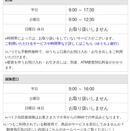
ATM
9:00 ～ 17:30
平日
9:00 ～ 12:30
土曜日
お取り扱いしません
日曜日･休日
※時間帯によっては、お取り扱いをしていないサービスがございます。
ご利用いただけるサービスや時間帯など詳しくはこちら（ゆうちょ銀行）
○いつでも手数料無料で、ゆうちょ口座のお預け入れ・お引き出しをご利用
いただけます。
※硬貨を伴うお預け入れ・お引き出しは、別途、ATM硬貨預払料金がかかり
ます。
保険窓口
9:00 ～ 16:00
平日
お取り扱いしません
土曜日
お取り扱いしません
日曜日･休日
※バイク自賠責保険はお客さまスマホ等からのWebでの申込みとなります。
○いつもご利用されている郵便局で、商品やサービスを宣伝してみませんか？
郵便局広告の詳しい内容はこちらのホームページをご覧ください！！