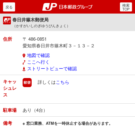
検索
郵便局・日本郵政グルー
戻る
TOP
春日井篠木郵便局
（かすがいしのぎゆうびんきょく）
住所
〒 486-0851
愛知県春日井市篠木町３－１３－２
地図で確認
ここへ行く
ストリートビューで確認
キャッ
郵便
詳しくは
こちら
シュレ
ス
駐車場
あり（4台）
備考
※ 窓口業務、ATMを一時休止する場合があります。