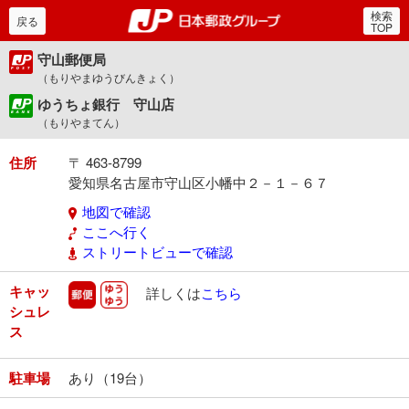
検索
郵便局・日本郵政グルー
戻る
TOP
守山郵便局
（もりやまゆうびんきょく）
ゆうちょ銀行 守山店
（もりやまてん）
住所
〒 463-8799
愛知県名古屋市守山区小幡中２－１－６７
地図で確認
ここへ行く
ストリートビューで確認
キャッ
郵便
ゆうゆう
詳しくは
こちら
シュレ
ス
駐車場
あり（19台）