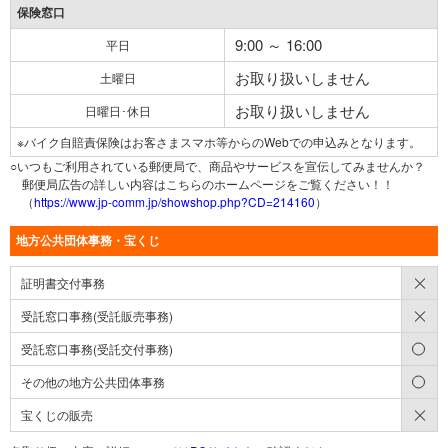
保険窓口
9:00 ～ 16:00
平日
お取り扱いしません
土曜日
お取り扱いしません
日曜日･休日
※バイク自賠責保険はお客さまスマホ等からのWebでの申込みとなります。
○いつもご利用されている郵便局で、商品やサービスを宣伝してみませんか？
郵便局広告の詳しい内容はこちらのホームページをご覧ください！！
（
https://www.jp-comm.jp/showshop.php?CD=214160
）
地方公共団体事務・宝くじ
×
証明書交付事務
×
受託窓口事務(受託販売事務)
○
受託窓口事務(受託交付事務)
○
その他の地方公共団体事務
×
宝くじの販売