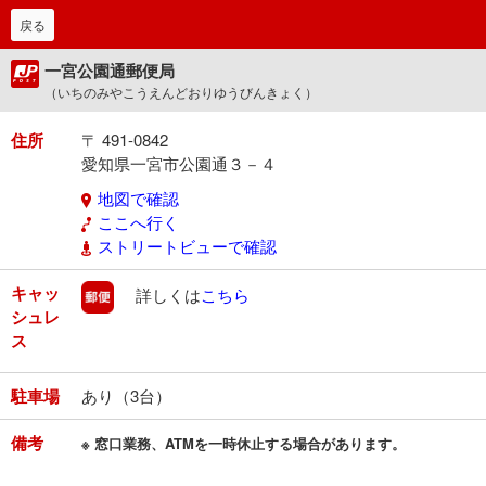
戻る
一宮公園通郵便局
（いちのみやこうえんどおりゆうびんきょく）
住所
〒 491-0842
愛知県一宮市公園通３－４
地図で確認
ここへ行く
ストリートビューで確認
キャッ
郵便
詳しくは
こちら
シュレ
ス
駐車場
あり（3台）
備考
※ 窓口業務、ATMを一時休止する場合があります。