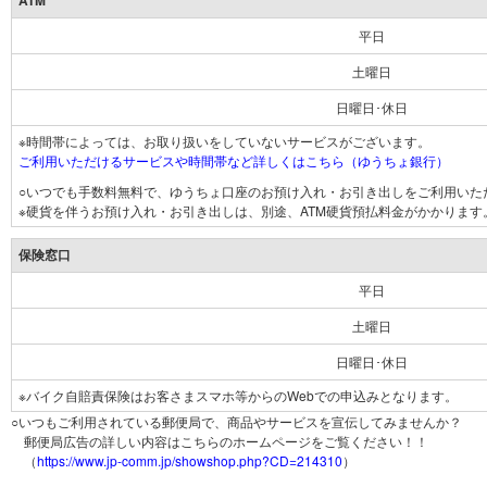
ATM
平日
土曜日
日曜日･休日
※時間帯によっては、お取り扱いをしていないサービスがございます。
ご利用いただけるサービスや時間帯など詳しくはこちら（ゆうちょ銀行）
○いつでも手数料無料で、ゆうちょ口座のお預け入れ・お引き出しをご利用いた
※硬貨を伴うお預け入れ・お引き出しは、別途、ATM硬貨預払料金がかかります
保険窓口
平日
土曜日
日曜日･休日
※バイク自賠責保険はお客さまスマホ等からのWebでの申込みとなります。
○いつもご利用されている郵便局で、商品やサービスを宣伝してみませんか？
郵便局広告の詳しい内容はこちらのホームページをご覧ください！！
（
https://www.jp-comm.jp/showshop.php?CD=214310
）