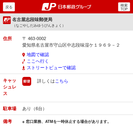
検索
郵便局・日本郵政グルー
戻る
TOP
名古屋志段味郵便局
（なごやしだみゆうびんきょく）
住所
〒 463-0002
愛知県名古屋市守山区中志段味湿ケ１９６９－２
地図で確認
ここへ行く
ストリートビューで確認
キャッ
郵便
詳しくは
こちら
シュレ
ス
駐車場
あり（6台）
備考
※ 窓口業務、ATMを一時休止する場合があります。