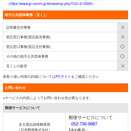
（
https://www.jp-comm.jp/showshop.php?CD=214500
）
地方公共団体事務・宝くじ
×
証明書交付事務
×
受託窓口事務(受託販売事務)
○
受託窓口事務(受託交付事務)
○
その他の地方公共団体事務
×
宝くじの販売
各取り扱い内容の詳細については
PCサイト
をご確認ください
お問い合わせ
※サービスの内容によってお問い合わせ先が異なります。
郵便サービスについて
郵便サービスについて
052-736-9987
名古屋志段味郵便局
（日本郵便株式会社）
FAX番号：