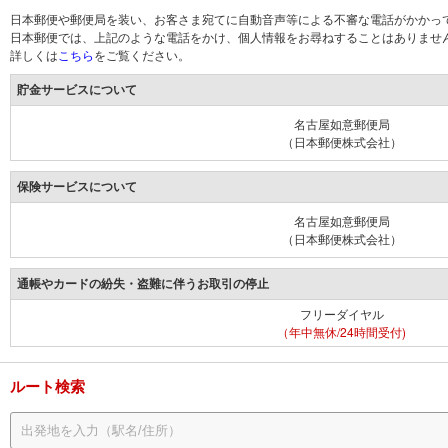
日本郵便や郵便局を装い、お客さま宛てに自動音声等による不審な電話がかかっ
日本郵便では、上記のような電話をかけ、個人情報をお尋ねすることはありませ
詳しくは
こちら
をご覧ください。
貯金サービスについて
名古屋如意郵便局
（日本郵便株式会社）
保険サービスについて
名古屋如意郵便局
（日本郵便株式会社）
通帳やカードの紛失・盗難に伴うお取引の停止
フリーダイヤル
（年中無休/24時間受付)
ルート検索