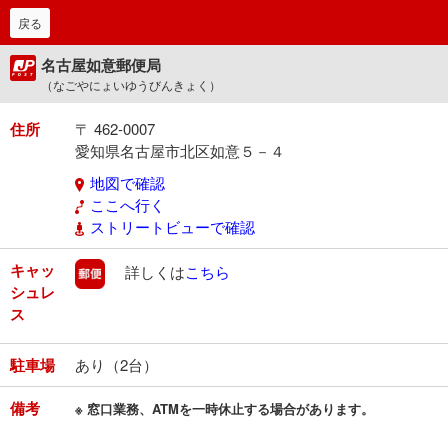
戻る
名古屋如意郵便局
（なごやにょいゆうびんきょく）
住所
〒 462-0007
愛知県名古屋市北区如意５－４
地図で確認
ここへ行く
ストリートビューで確認
キャッ
郵便
詳しくは
こちら
シュレ
ス
駐車場
あり（2台）
備考
※ 窓口業務、ATMを一時休止する場合があります。