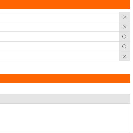
×
×
○
○
×