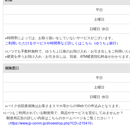
ATM
平日
土曜日
日曜日･休日
※時間帯によっては、お取り扱いをしていないサービスがございます。
ご利用いただけるサービスや時間帯など詳しくはこちら（ゆうちょ銀行）
○いつでも手数料無料で、ゆうちょ口座のお預け入れ・お引き出しをご利用いた
※硬貨を伴うお預け入れ・お引き出しは、別途、ATM硬貨預払料金がかかります
保険窓口
平日
土曜日
日曜日･休日
※バイク自賠責保険はお客さまスマホ等からのWebでの申込みとなります。
○いつもご利用されている郵便局で、商品やサービスを宣伝してみませんか？
郵便局広告の詳しい内容はこちらのホームページをご覧ください！！
（
https://www.jp-comm.jp/showshop.php?CD=215410
）