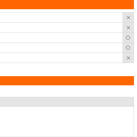
×
×
○
○
×