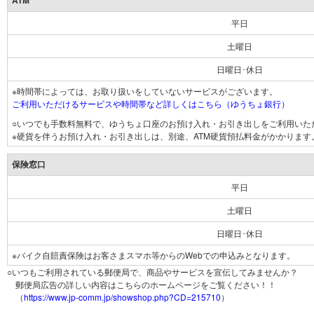
ATM
平日
土曜日
日曜日･休日
※時間帯によっては、お取り扱いをしていないサービスがございます。
ご利用いただけるサービスや時間帯など詳しくはこちら（ゆうちょ銀行）
○いつでも手数料無料で、ゆうちょ口座のお預け入れ・お引き出しをご利用いた
※硬貨を伴うお預け入れ・お引き出しは、別途、ATM硬貨預払料金がかかります
保険窓口
平日
土曜日
日曜日･休日
※バイク自賠責保険はお客さまスマホ等からのWebでの申込みとなります。
○いつもご利用されている郵便局で、商品やサービスを宣伝してみませんか？
郵便局広告の詳しい内容はこちらのホームページをご覧ください！！
（
https://www.jp-comm.jp/showshop.php?CD=215710
）