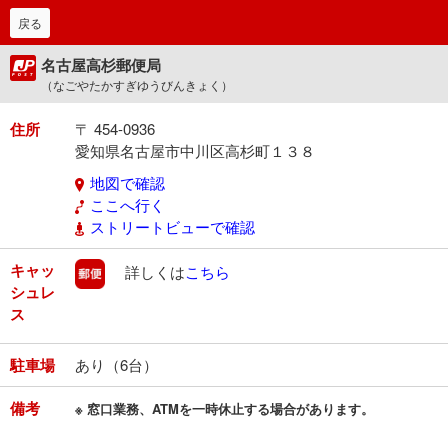
戻る
名古屋高杉郵便局
（なごやたかすぎゆうびんきょく）
住所
〒 454-0936
愛知県名古屋市中川区高杉町１３８
地図で確認
ここへ行く
ストリートビューで確認
キャッ
郵便
詳しくは
こちら
シュレ
ス
駐車場
あり（6台）
備考
※ 窓口業務、ATMを一時休止する場合があります。