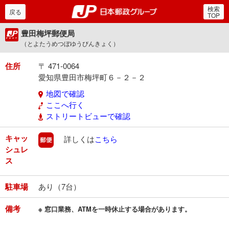
検索
郵便局・日本郵政グルー
戻る
TOP
豊田梅坪郵便局
（とよたうめつぼゆうびんきょく）
住所
〒 471-0064
愛知県豊田市梅坪町６－２－２
地図で確認
ここへ行く
ストリートビューで確認
キャッ
郵便
詳しくは
こちら
シュレ
ス
駐車場
あり（7台）
備考
※ 窓口業務、ATMを一時休止する場合があります。