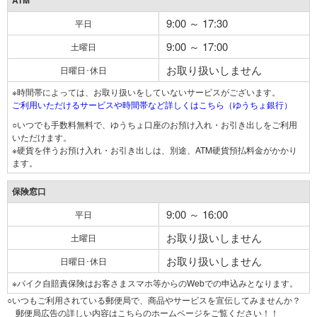
ATM
9:00 ～ 17:30
平日
9:00 ～ 17:00
土曜日
お取り扱いしません
日曜日･休日
※時間帯によっては、お取り扱いをしていないサービスがございます。
ご利用いただけるサービスや時間帯など詳しくはこちら（ゆうちょ銀行）
○いつでも手数料無料で、ゆうちょ口座のお預け入れ・お引き出しをご利用
いただけます。
※硬貨を伴うお預け入れ・お引き出しは、別途、ATM硬貨預払料金がかかり
ます。
保険窓口
9:00 ～ 16:00
平日
お取り扱いしません
土曜日
お取り扱いしません
日曜日･休日
※バイク自賠責保険はお客さまスマホ等からのWebでの申込みとなります。
○いつもご利用されている郵便局で、商品やサービスを宣伝してみませんか？
郵便局広告の詳しい内容はこちらのホームページをご覧ください！！