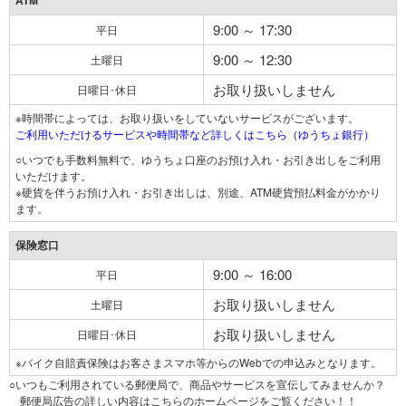
ATM
9:00 ～ 17:30
平日
9:00 ～ 12:30
土曜日
お取り扱いしません
日曜日･休日
※時間帯によっては、お取り扱いをしていないサービスがございます。
ご利用いただけるサービスや時間帯など詳しくはこちら（ゆうちょ銀行）
○いつでも手数料無料で、ゆうちょ口座のお預け入れ・お引き出しをご利用
いただけます。
※硬貨を伴うお預け入れ・お引き出しは、別途、ATM硬貨預払料金がかかり
ます。
保険窓口
9:00 ～ 16:00
平日
お取り扱いしません
土曜日
お取り扱いしません
日曜日･休日
※バイク自賠責保険はお客さまスマホ等からのWebでの申込みとなります。
○いつもご利用されている郵便局で、商品やサービスを宣伝してみませんか？
郵便局広告の詳しい内容はこちらのホームページをご覧ください！！