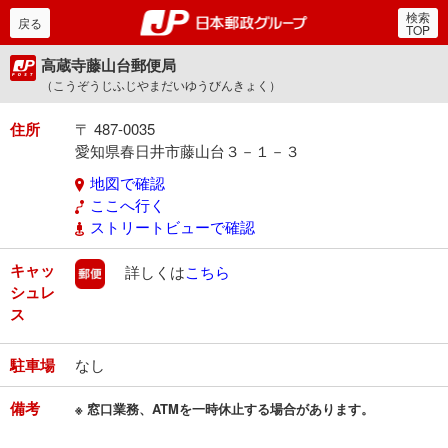
検索
郵便局・日本郵政グルー
戻る
TOP
高蔵寺藤山台郵便局
（こうぞうじふじやまだいゆうびんきょく）
住所
〒 487-0035
愛知県春日井市藤山台３－１－３
地図で確認
ここへ行く
ストリートビューで確認
キャッ
郵便
詳しくは
こちら
シュレ
ス
駐車場
なし
備考
※ 窓口業務、ATMを一時休止する場合があります。