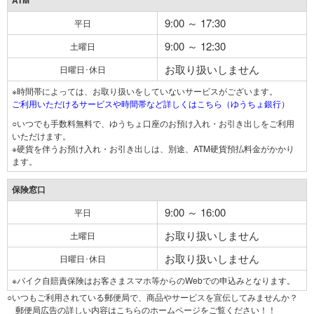
ATM
9:00 ～ 17:30
平日
9:00 ～ 12:30
土曜日
お取り扱いしません
日曜日･休日
※時間帯によっては、お取り扱いをしていないサービスがございます。
ご利用いただけるサービスや時間帯など詳しくはこちら（ゆうちょ銀行）
○いつでも手数料無料で、ゆうちょ口座のお預け入れ・お引き出しをご利用
いただけます。
※硬貨を伴うお預け入れ・お引き出しは、別途、ATM硬貨預払料金がかかり
ます。
保険窓口
9:00 ～ 16:00
平日
お取り扱いしません
土曜日
お取り扱いしません
日曜日･休日
※バイク自賠責保険はお客さまスマホ等からのWebでの申込みとなります。
○いつもご利用されている郵便局で、商品やサービスを宣伝してみませんか？
郵便局広告の詳しい内容はこちらのホームページをご覧ください！！