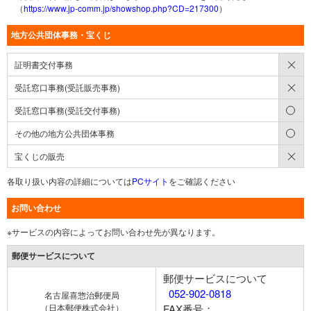
（
https://www.jp-comm.jp/showshop.php?CD=217300
）
地方公共団体事務・宝くじ
×
証明書交付事務
×
受託窓口事務(受託販売事務)
○
受託窓口事務(受託交付事務)
○
その他の地方公共団体事務
×
宝くじの販売
各取り扱い内容の詳細については
PCサイト
をご確認ください
お問い合わせ
※サービスの内容によってお問い合わせ先が異なります。
郵便サービスについて
郵便サービスについて
052-902-0818
名古屋喜惣治郵便局
（日本郵便株式会社）
FAX番号：