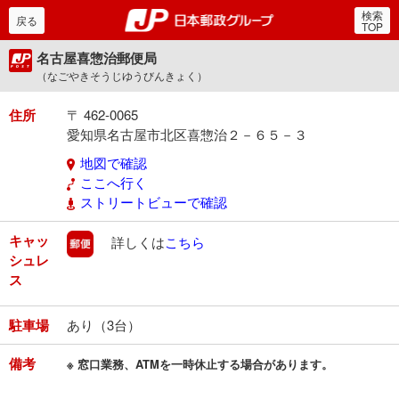
検索
郵便局・日本郵政グルー
戻る
TOP
名古屋喜惣治郵便局
（なごやきそうじゆうびんきょく）
住所
〒 462-0065
愛知県名古屋市北区喜惣治２－６５－３
地図で確認
ここへ行く
ストリートビューで確認
キャッ
郵便
詳しくは
こちら
シュレ
ス
駐車場
あり（3台）
備考
※ 窓口業務、ATMを一時休止する場合があります。