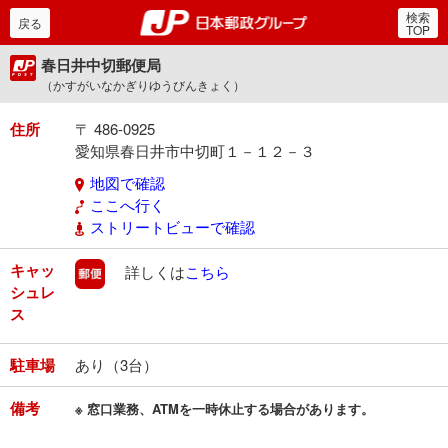
検索
郵便局・日本郵政グルー
戻る
TOP
春日井中切郵便局
（かすがいなかぎりゆうびんきょく）
住所
〒 486-0925
愛知県春日井市中切町１－１２－３
地図で確認
ここへ行く
ストリートビューで確認
キャッ
郵便
詳しくは
こちら
シュレ
ス
駐車場
あり（3台）
備考
※ 窓口業務、ATMを一時休止する場合があります。