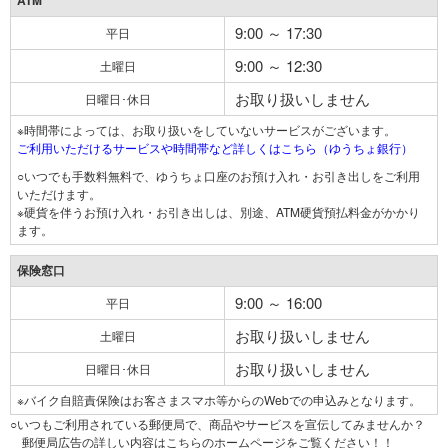
ATM
9:00 ～ 17:30
平日
9:00 ～ 12:30
土曜日
お取り扱いしません
日曜日･休日
※時間帯によっては、お取り扱いをしていないサービスがございます。
ご利用いただけるサービスや時間帯など詳しくはこちら（ゆうちょ銀行）
○いつでも手数料無料で、ゆうちょ口座のお預け入れ・お引き出しをご利用
いただけます。
※硬貨を伴うお預け入れ・お引き出しは、別途、ATM硬貨預払料金がかかり
ます。
保険窓口
9:00 ～ 16:00
平日
お取り扱いしません
土曜日
お取り扱いしません
日曜日･休日
※バイク自賠責保険はお客さまスマホ等からのWebでの申込みとなります。
○いつもご利用されている郵便局で、商品やサービスを宣伝してみませんか？
郵便局広告の詳しい内容はこちらのホームページをご覧ください！！