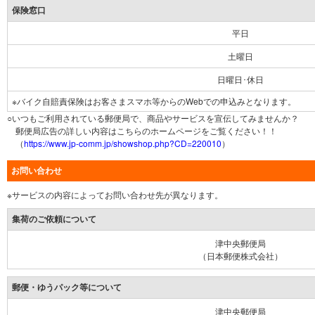
保険窓口
平日
土曜日
日曜日･休日
※バイク自賠責保険はお客さまスマホ等からのWebでの申込みとなります。
○いつもご利用されている郵便局で、商品やサービスを宣伝してみませんか？
郵便局広告の詳しい内容はこちらのホームページをご覧ください！！
（
https://www.jp-comm.jp/showshop.php?CD=220010
）
お問い合わせ
※サービスの内容によってお問い合わせ先が異なります。
集荷のご依頼について
津中央郵便局
（日本郵便株式会社）
郵便・ゆうパック等について
津中央郵便局