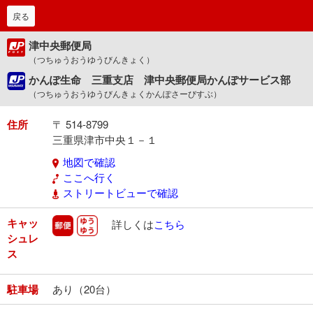
戻る
津中央郵便局
（つちゅうおうゆうびんきょく）
かんぽ生命 三重支店 津中央郵便局かんぽサービス部
（つちゅうおうゆうびんきょくかんぽさーびすぶ）
住所
〒 514-8799
三重県津市中央１－１
地図で確認
ここへ行く
ストリートビューで確認
キャッ
郵便
ゆうゆう
詳しくは
こちら
シュレ
ス
駐車場
あり（20台）