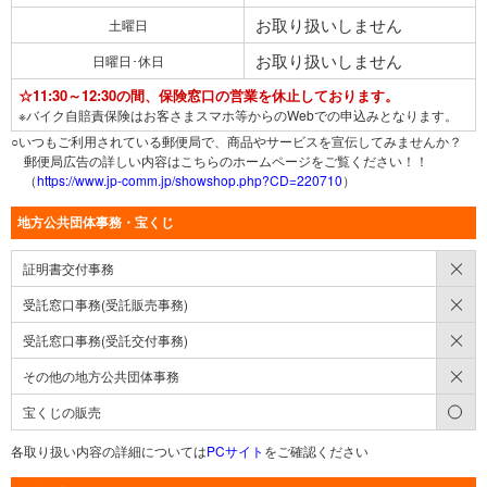
お取り扱いしません
土曜日
お取り扱いしません
日曜日･休日
☆11:30～12:30の間、保険窓口の営業を休止しております。
※バイク自賠責保険はお客さまスマホ等からのWebでの申込みとなります。
○いつもご利用されている郵便局で、商品やサービスを宣伝してみませんか？
郵便局広告の詳しい内容はこちらのホームページをご覧ください！！
（
https://www.jp-comm.jp/showshop.php?CD=220710
）
地方公共団体事務・宝くじ
×
証明書交付事務
×
受託窓口事務(受託販売事務)
×
受託窓口事務(受託交付事務)
×
その他の地方公共団体事務
○
宝くじの販売
各取り扱い内容の詳細については
PCサイト
をご確認ください