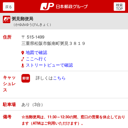
検索
郵便局・日本郵政グルー
戻る
TOP
粥見郵便局
（かゆみゆうびんきょく）
住所
〒 515-1499
三重県松阪市飯南町粥見３８１９
地図で確認
ここへ行く
ストリートビューで確認
キャッ
郵便
詳しくは
こちら
シュレ
ス
駐車場
あり（3台）
備考
☆当郵便局は、11:30～12:30の間、窓口の営業を休止しており
ます（ATMはご利用いただけます）。