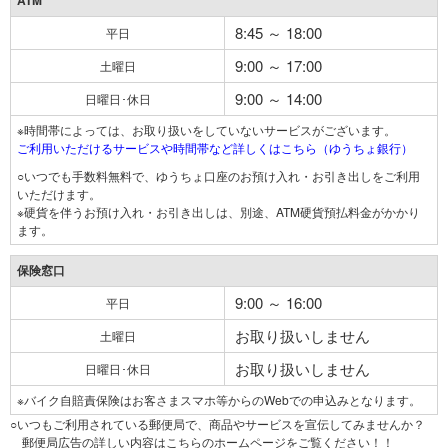
ATM
8:45 ～ 18:00
平日
9:00 ～ 17:00
土曜日
9:00 ～ 14:00
日曜日･休日
※時間帯によっては、お取り扱いをしていないサービスがございます。
ご利用いただけるサービスや時間帯など詳しくはこちら（ゆうちょ銀行）
○いつでも手数料無料で、ゆうちょ口座のお預け入れ・お引き出しをご利用
いただけます。
※硬貨を伴うお預け入れ・お引き出しは、別途、ATM硬貨預払料金がかかり
ます。
保険窓口
9:00 ～ 16:00
平日
お取り扱いしません
土曜日
お取り扱いしません
日曜日･休日
※バイク自賠責保険はお客さまスマホ等からのWebでの申込みとなります。
○いつもご利用されている郵便局で、商品やサービスを宣伝してみませんか？
郵便局広告の詳しい内容はこちらのホームページをご覧ください！！