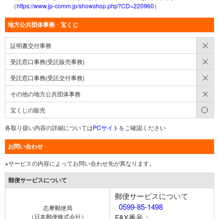
（
https://www.jp-comm.jp/showshop.php?CD=220960
）
地方公共団体事務・宝くじ
×
証明書交付事務
×
受託窓口事務(受託販売事務)
×
受託窓口事務(受託交付事務)
×
その他の地方公共団体事務
○
宝くじの販売
各取り扱い内容の詳細については
PCサイト
をご確認ください
お問い合わせ
※サービスの内容によってお問い合わせ先が異なります。
郵便サービスについて
郵便サービスについて
0599-85-1498
志摩郵便局
（日本郵便株式会社）
FAX番号：