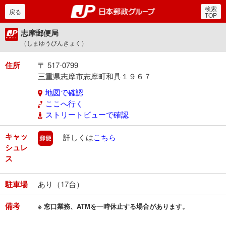
検索
郵便局・日本郵政グルー
戻る
TOP
志摩郵便局
（しまゆうびんきょく）
住所
〒 517-0799
三重県志摩市志摩町和具１９６７
地図で確認
ここへ行く
ストリートビューで確認
キャッ
郵便
詳しくは
こちら
シュレ
ス
駐車場
あり（17台）
備考
※ 窓口業務、ATMを一時休止する場合があります。