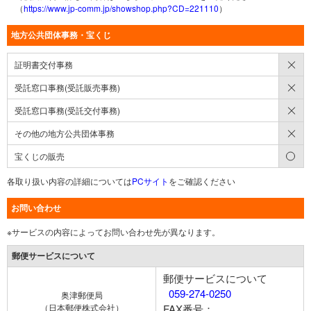
（
https://www.jp-comm.jp/showshop.php?CD=221110
）
地方公共団体事務・宝くじ
×
証明書交付事務
×
受託窓口事務(受託販売事務)
×
受託窓口事務(受託交付事務)
×
その他の地方公共団体事務
○
宝くじの販売
各取り扱い内容の詳細については
PCサイト
をご確認ください
お問い合わせ
※サービスの内容によってお問い合わせ先が異なります。
郵便サービスについて
郵便サービスについて
059-274-0250
奥津郵便局
（日本郵便株式会社）
FAX番号：