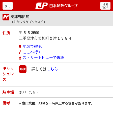
検索
郵便局・日本郵政グルー
戻る
TOP
奥津郵便局
（おきつゆうびんきょく）
住所
〒 515-3599
三重県津市美杉町奥津１３８４
地図で確認
ここへ行く
ストリートビューで確認
キャッ
郵便
詳しくは
こちら
シュレ
ス
駐車場
あり（5台）
備考
※ 窓口業務、ATMを一時休止する場合があります。