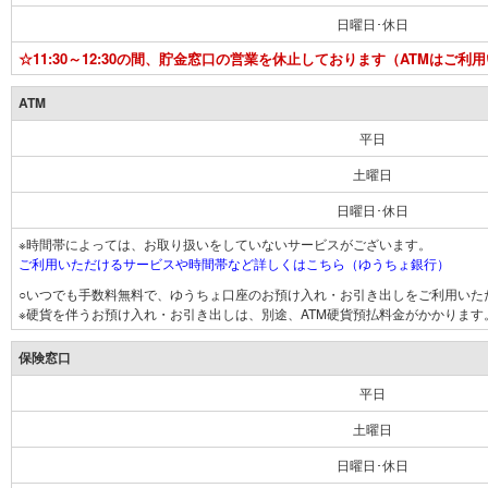
日曜日･休日
☆11:30～12:30の間、貯金窓口の営業を休止しております（ATMはご利
ATM
平日
土曜日
日曜日･休日
※時間帯によっては、お取り扱いをしていないサービスがございます。
ご利用いただけるサービスや時間帯など詳しくはこちら（ゆうちょ銀行）
○いつでも手数料無料で、ゆうちょ口座のお預け入れ・お引き出しをご利用いた
※硬貨を伴うお預け入れ・お引き出しは、別途、ATM硬貨預払料金がかかります
保険窓口
平日
土曜日
日曜日･休日