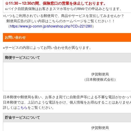
☆11:30～12:30の間、保険窓口の営業を休止しております。
※バイク自賠責保険はお客さまスマホ等からのWebでの申込みとなります。
○いつもご利用されている郵便局で、商品やサービスを宣伝してみませんか？
郵便局広告の詳しい内容はこちらのホームページをご覧ください！！
（
https://www.jp-comm.jp/showshop.php?CD=221280
）
お問い合わせ
※サービスの内容によってお問い合わせ先が異なります。
郵便サービスについて
伊賀郵便局
（日本郵便株式会社）
日本郵便や郵便局を装い、お客さま宛てに自動音声等による不審な電話がかかっ
日本郵便では、上記のような電話をかけ、個人情報をお尋ねすることはありませ
詳しくは
こちら
をご覧ください。
貯金サービスについて
伊賀郵便局