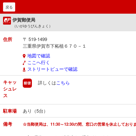
戻る
伊賀郵便局
（いがゆうびんきょく）
住所
〒 519-1499
三重県伊賀市下柘植６７０－１
地図で確認
ここへ行く
ストリートビューで確認
キャッ
郵便
詳しくは
こちら
シュレ
ス
駐車場
あり（5台）
備考
☆当郵便局は、11:30～12:30の間、窓口の営業を休止してお