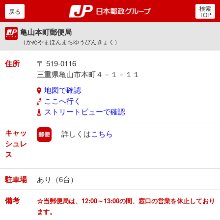
検索
郵便局・日本郵政グルー
戻る
TOP
亀山本町郵便局
（かめやまほんまちゆうびんきょく）
住所
〒 519-0116
三重県亀山市本町４－１－１１
地図で確認
ここへ行く
ストリートビューで確認
キャッ
郵便
詳しくは
こちら
シュレ
ス
駐車場
あり（6台）
備考
☆当郵便局は、12:00～13:00の間、窓口の営業を休止しており
ます。