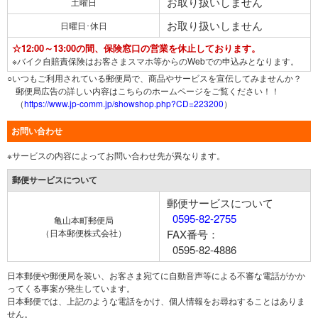
お取り扱いしません
土曜日
お取り扱いしません
日曜日･休日
☆12:00～13:00の間、保険窓口の営業を休止しております。
※バイク自賠責保険はお客さまスマホ等からのWebでの申込みとなります。
○いつもご利用されている郵便局で、商品やサービスを宣伝してみませんか？
郵便局広告の詳しい内容はこちらのホームページをご覧ください！！
（
https://www.jp-comm.jp/showshop.php?CD=223200
）
お問い合わせ
※サービスの内容によってお問い合わせ先が異なります。
郵便サービスについて
郵便サービスについて
0595-82-2755
亀山本町郵便局
（日本郵便株式会社）
FAX番号：
0595-82-4886
日本郵便や郵便局を装い、お客さま宛てに自動音声等による不審な電話がかか
ってくる事案が発生しています。
日本郵便では、上記のような電話をかけ、個人情報をお尋ねすることはありま
せん。