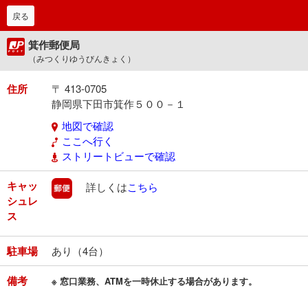
戻る
箕作郵便局
（みつくりゆうびんきょく）
住所
〒 413-0705
静岡県下田市箕作５００－１
地図で確認
ここへ行く
ストリートビューで確認
キャッ
郵便
詳しくは
こちら
シュレ
ス
駐車場
あり（4台）
備考
※ 窓口業務、ATMを一時休止する場合があります。