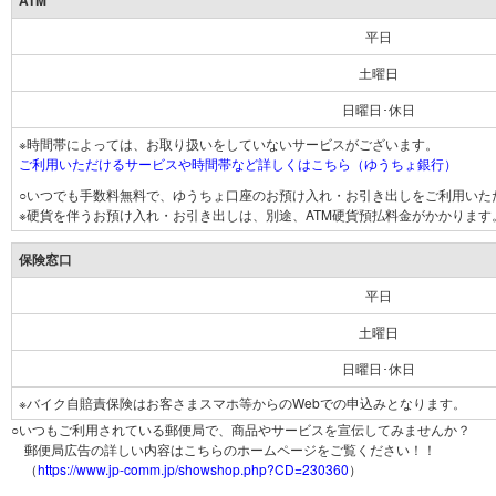
ATM
平日
土曜日
日曜日･休日
※時間帯によっては、お取り扱いをしていないサービスがございます。
ご利用いただけるサービスや時間帯など詳しくはこちら（ゆうちょ銀行）
○いつでも手数料無料で、ゆうちょ口座のお預け入れ・お引き出しをご利用いた
※硬貨を伴うお預け入れ・お引き出しは、別途、ATM硬貨預払料金がかかります
保険窓口
平日
土曜日
日曜日･休日
※バイク自賠責保険はお客さまスマホ等からのWebでの申込みとなります。
○いつもご利用されている郵便局で、商品やサービスを宣伝してみませんか？
郵便局広告の詳しい内容はこちらのホームページをご覧ください！！
（
https://www.jp-comm.jp/showshop.php?CD=230360
）