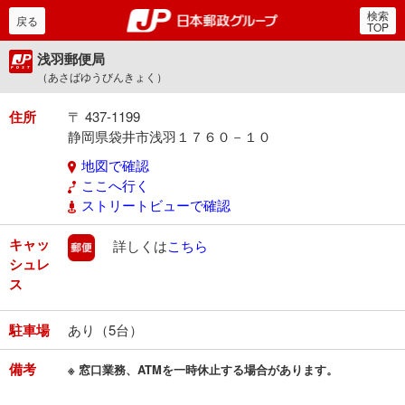
検索
郵便局・日本郵政グルー
戻る
TOP
浅羽郵便局
（あさばゆうびんきょく）
住所
〒 437-1199
静岡県袋井市浅羽１７６０－１０
地図で確認
ここへ行く
ストリートビューで確認
キャッ
郵便
詳しくは
こちら
シュレ
ス
駐車場
あり（5台）
備考
※ 窓口業務、ATMを一時休止する場合があります。