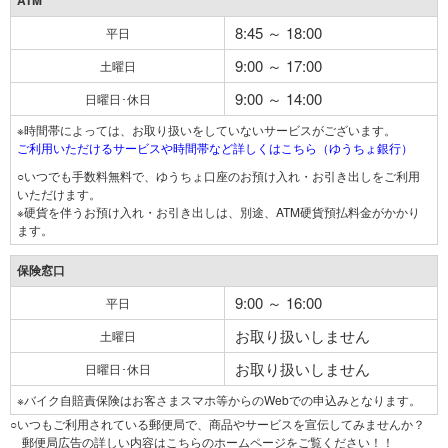
ATM
8:45 ～ 18:00
平日
9:00 ～ 17:00
土曜日
9:00 ～ 14:00
日曜日･休日
※時間帯によっては、お取り扱いをしていないサービスがございます。
ご利用いただけるサービスや時間帯など詳しくはこちら（ゆうちょ銀行）
○いつでも手数料無料で、ゆうちょ口座のお預け入れ・お引き出しをご利用
いただけます。
※硬貨を伴うお預け入れ・お引き出しは、別途、ATM硬貨預払料金がかかり
ます。
保険窓口
9:00 ～ 16:00
平日
お取り扱いしません
土曜日
お取り扱いしません
日曜日･休日
※バイク自賠責保険はお客さまスマホ等からのWebでの申込みとなります。
○いつもご利用されている郵便局で、商品やサービスを宣伝してみませんか？
郵便局広告の詳しい内容はこちらのホームページをご覧ください！！