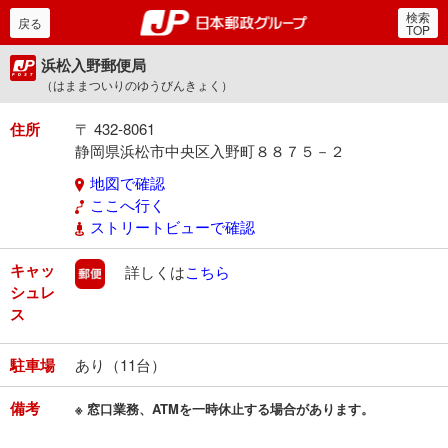
検索
郵便局・日本郵政グルー
戻る
TOP
浜松入野郵便局
（はままついりのゆうびんきょく）
住所
〒 432-8061
静岡県浜松市中央区入野町８８７５－２
地図で確認
ここへ行く
ストリートビューで確認
キャッ
郵便
詳しくは
こちら
シュレ
ス
駐車場
あり（11台）
備考
※ 窓口業務、ATMを一時休止する場合があります。