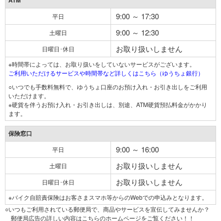
ATM
9:00 ～ 17:30
平日
9:00 ～ 12:30
土曜日
お取り扱いしません
日曜日･休日
※時間帯によっては、お取り扱いをしていないサービスがございます。
ご利用いただけるサービスや時間帯など詳しくはこちら（ゆうちょ銀行）
○いつでも手数料無料で、ゆうちょ口座のお預け入れ・お引き出しをご利用
いただけます。
※硬貨を伴うお預け入れ・お引き出しは、別途、ATM硬貨預払料金がかかり
ます。
保険窓口
9:00 ～ 16:00
平日
お取り扱いしません
土曜日
お取り扱いしません
日曜日･休日
※バイク自賠責保険はお客さまスマホ等からのWebでの申込みとなります。
○いつもご利用されている郵便局で、商品やサービスを宣伝してみませんか？
郵便局広告の詳しい内容はこちらのホームページをご覧ください！！