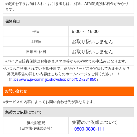
※硬貨を伴うお預け入れ・お引き出しは、別途、ATM硬貨預払料金がかかり
ます。
保険窓口
9:00 ～ 16:00
平日
お取り扱いしません
土曜日
お取り扱いしません
日曜日･休日
※バイク自賠責保険はお客さまスマホ等からのWebでの申込みとなります。
○いつもご利用されている郵便局で、商品やサービスを宣伝してみませんか？
郵便局広告の詳しい内容はこちらのホームページをご覧ください！！
（
https://www.jp-comm.jp/showshop.php?CD=231850
）
お問い合わせ
※サービスの内容によってお問い合わせ先が異なります。
集荷のご依頼について
集荷のご依頼について
浜北郵便局
（日本郵便株式会社）
0800-0800-111