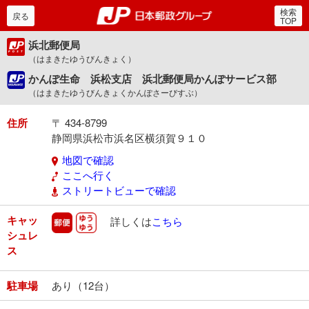
検索
郵便局・日本郵政グルー
戻る
TOP
浜北郵便局
（はまきたゆうびんきょく）
かんぽ生命 浜松支店 浜北郵便局かんぽサービス部
（はまきたゆうびんきょくかんぽさーびすぶ）
住所
〒 434-8799
静岡県浜松市浜名区横須賀９１０
地図で確認
ここへ行く
ストリートビューで確認
キャッ
郵便
ゆうゆう
詳しくは
こちら
シュレ
ス
駐車場
あり（12台）