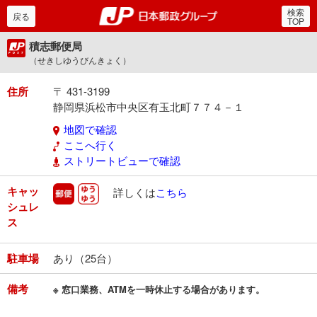
検索
郵便局・日本郵政グルー
戻る
TOP
積志郵便局
（せきしゆうびんきょく）
住所
〒 431-3199
静岡県浜松市中央区有玉北町７７４－１
地図で確認
ここへ行く
ストリートビューで確認
キャッ
郵便
ゆうゆう
詳しくは
こちら
シュレ
ス
駐車場
あり（25台）
備考
※ 窓口業務、ATMを一時休止する場合があります。