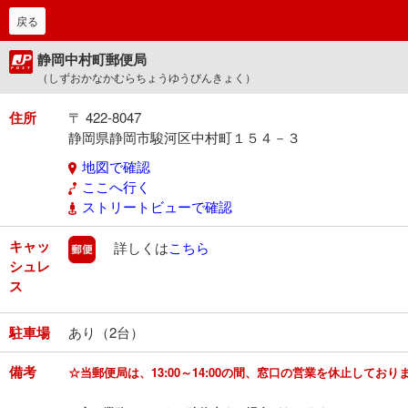
戻る
静岡中村町郵便局
（しずおかなかむらちょうゆうびんきょく）
住所
〒 422-8047
静岡県静岡市駿河区中村町１５４－３
地図で確認
ここへ行く
ストリートビューで確認
キャッ
郵便
詳しくは
こちら
シュレ
ス
駐車場
あり（2台）
備考
☆当郵便局は、13:00～14:00の間、窓口の営業を休止しており