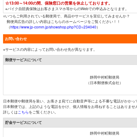
☆13:00～14:00の間、保険窓口の営業を休止しております。
※バイク自賠責保険はお客さまスマホ等からのWebでの申込みとなります。
○いつもご利用されている郵便局で、商品やサービスを宣伝してみませんか？
郵便局広告の詳しい内容はこちらのホームページをご覧ください！！
（
https://www.jp-comm.jp/showshop.php?CD=234040
）
お問い合わせ
※サービスの内容によってお問い合わせ先が異なります。
郵便サービスについて
静岡中村町郵便局
（日本郵便株式会社）
日本郵便や郵便局を装い、お客さま宛てに自動音声等による不審な電話がかかっ
日本郵便では、上記のような電話をかけ、個人情報をお尋ねすることはありませ
詳しくは
こちら
をご覧ください。
貯金サービスについて
静岡中村町郵便局