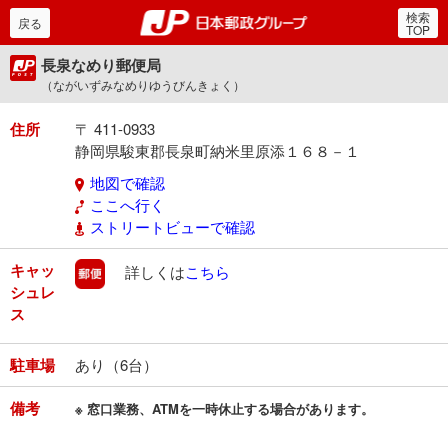
検索
郵便局・日本郵政グルー
戻る
TOP
長泉なめり郵便局
（ながいずみなめりゆうびんきょく）
住所
〒 411-0933
静岡県駿東郡長泉町納米里原添１６８－１
地図で確認
ここへ行く
ストリートビューで確認
キャッ
郵便
詳しくは
こちら
シュレ
ス
駐車場
あり（6台）
備考
※ 窓口業務、ATMを一時休止する場合があります。