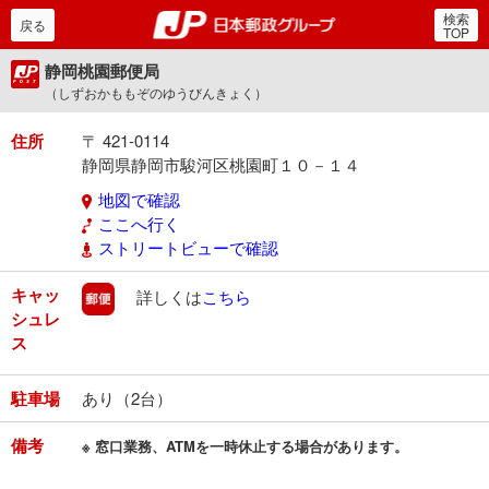
検索
郵便局・日本郵政グルー
戻る
TOP
静岡桃園郵便局
（しずおかももぞのゆうびんきょく）
住所
〒 421-0114
静岡県静岡市駿河区桃園町１０－１４
地図で確認
ここへ行く
ストリートビューで確認
キャッ
郵便
詳しくは
こちら
シュレ
ス
駐車場
あり（2台）
備考
※ 窓口業務、ATMを一時休止する場合があります。