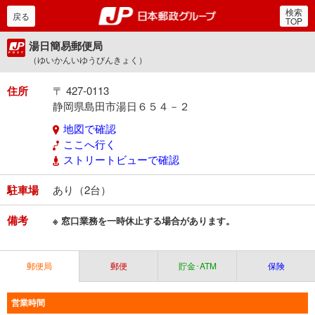
検索
郵便局・日本郵政グルー
戻る
TOP
湯日簡易郵便局
（ゆいかんいゆうびんきょく）
住所
〒 427-0113
静岡県島田市湯日６５４－２
地図で確認
ここへ行く
ストリートビューで確認
駐車場
あり（2台）
備考
※ 窓口業務を一時休止する場合があります。
郵便局
郵便
貯金･ATM
保険
営業時間