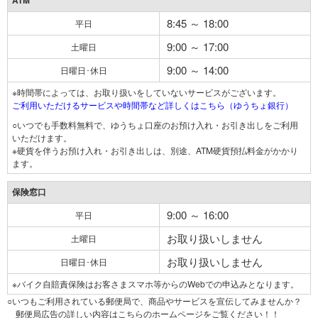
ATM
8:45 ～ 18:00
平日
9:00 ～ 17:00
土曜日
9:00 ～ 14:00
日曜日･休日
※時間帯によっては、お取り扱いをしていないサービスがございます。
ご利用いただけるサービスや時間帯など詳しくはこちら（ゆうちょ銀行）
○いつでも手数料無料で、ゆうちょ口座のお預け入れ・お引き出しをご利用
いただけます。
※硬貨を伴うお預け入れ・お引き出しは、別途、ATM硬貨預払料金がかかり
ます。
保険窓口
9:00 ～ 16:00
平日
お取り扱いしません
土曜日
お取り扱いしません
日曜日･休日
※バイク自賠責保険はお客さまスマホ等からのWebでの申込みとなります。
○いつもご利用されている郵便局で、商品やサービスを宣伝してみませんか？
郵便局広告の詳しい内容はこちらのホームページをご覧ください！！