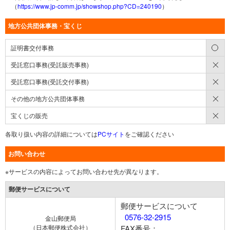
（
https://www.jp-comm.jp/showshop.php?CD=240190
）
地方公共団体事務・宝くじ
○
証明書交付事務
×
受託窓口事務(受託販売事務)
×
受託窓口事務(受託交付事務)
×
その他の地方公共団体事務
×
宝くじの販売
各取り扱い内容の詳細については
PCサイト
をご確認ください
お問い合わせ
※サービスの内容によってお問い合わせ先が異なります。
郵便サービスについて
郵便サービスについて
0576-32-2915
金山郵便局
（日本郵便株式会社）
FAX番号：