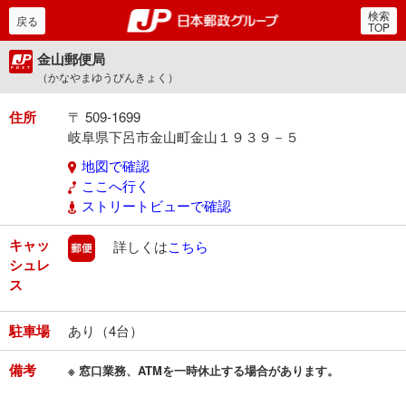
検索
郵便局・日本郵政グルー
戻る
TOP
金山郵便局
（かなやまゆうびんきょく）
住所
〒 509-1699
岐阜県下呂市金山町金山１９３９－５
地図で確認
ここへ行く
ストリートビューで確認
キャッ
郵便
詳しくは
こちら
シュレ
ス
駐車場
あり（4台）
備考
※ 窓口業務、ATMを一時休止する場合があります。