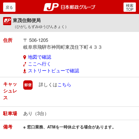
検索
郵便局・日本郵政グルー
戻る
TOP
東茂住郵便局
（ひがしもずみゆうびんきょく）
住所
〒 506-1205
岐阜県飛騨市神岡町東茂住下町４３３
地図で確認
ここへ行く
ストリートビューで確認
キャッ
郵便
詳しくは
こちら
シュレ
ス
駐車場
あり（3台）
備考
※ 窓口業務、ATMを一時休止する場合があります。